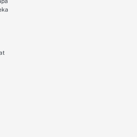
apa
eka
at