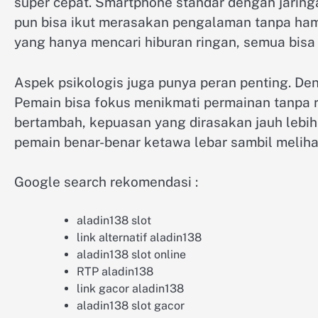
super cepat. Smartphone standar dengan jaringa
pun bisa ikut merasakan pengalaman tanpa hamb
yang hanya mencari hiburan ringan, semua bisa
Aspek psikologis juga punya peran penting. Deng
Pemain bisa fokus menikmati permainan tanpa ra
bertambah, kepuasan yang dirasakan jauh lebih
pemain benar-benar ketawa lebar sambil melihat
Google search rekomendasi :
aladin138 slot
link alternatif aladin138
aladin138 slot online
RTP aladin138
link gacor aladin138
aladin138 slot gacor