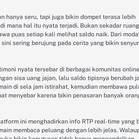
 hanya seru, tapi juga bikin dompet terasa lebih
di mana hal itu nyata terjadi. Bukan sekadar ruan
wa puas setiap kali melihat saldo naik. Dari moda
 sini sering berujung pada cerita yang bikin senyu
moni nyata tersebar di berbagai komunitas online
n sisa uang jajan, lalu saldo tipisnya berubah j
 main di sela jam istirahat, kemudian membawa pu
pat menyebar karena bikin penasaran banyak oran
latform ini menghadirkan info RTP real-time yang 
emain membaca peluang dengan lebih jelas. Walau
rbuka bikin keputusan tidak hanya mengandalkan