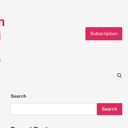
n
i
Subscription
n
Search
Search