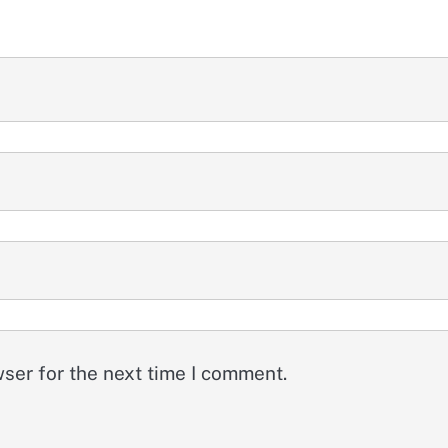
ser for the next time I comment.