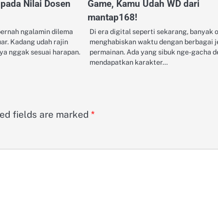
ipada Nilai Dosen
Game, Kamu Udah WD dari
mantap168!
pernah ngalamin dilema
Di era digital seperti sekarang, banyak 
uar. Kadang udah rajin
menghabiskan waktu dengan berbagai j
lnya nggak sesuai harapan.
permainan. Ada yang sibuk nge-gacha 
…
mendapatkan karakter…
ed fields are marked
*