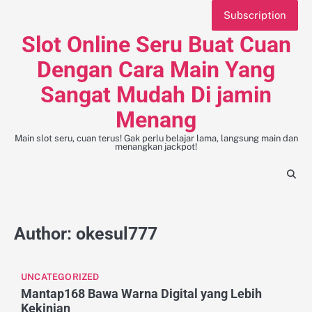
Skip
Subscription
to
Slot Online Seru Buat Cuan
content
Dengan Cara Main Yang
Sangat Mudah Di jamin
Menang
Main slot seru, cuan terus! Gak perlu belajar lama, langsung main dan
menangkan jackpot!
Author:
okesul777
UNCATEGORIZED
Mantap168 Bawa Warna Digital yang Lebih
Kekinian