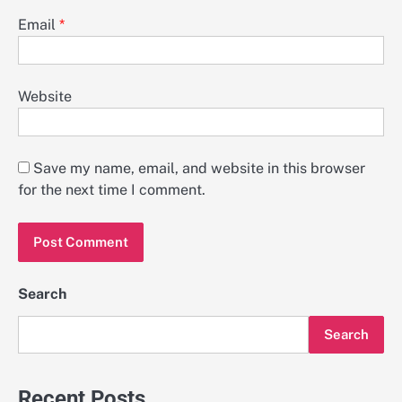
Email
*
Website
Save my name, email, and website in this browser
for the next time I comment.
Search
Search
Recent Posts