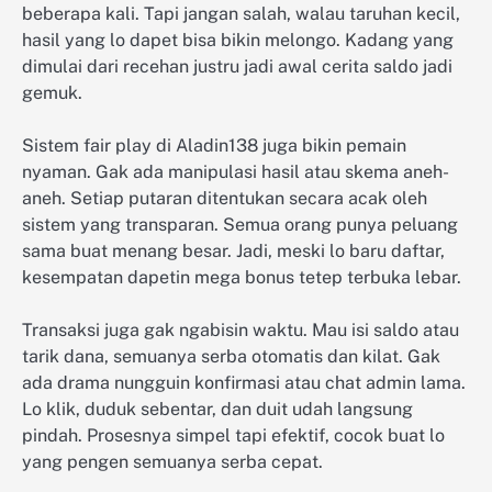
beberapa kali. Tapi jangan salah, walau taruhan kecil,
hasil yang lo dapet bisa bikin melongo. Kadang yang
dimulai dari recehan justru jadi awal cerita saldo jadi
gemuk.
Sistem fair play di Aladin138 juga bikin pemain
nyaman. Gak ada manipulasi hasil atau skema aneh-
aneh. Setiap putaran ditentukan secara acak oleh
sistem yang transparan. Semua orang punya peluang
sama buat menang besar. Jadi, meski lo baru daftar,
kesempatan dapetin mega bonus tetep terbuka lebar.
Transaksi juga gak ngabisin waktu. Mau isi saldo atau
tarik dana, semuanya serba otomatis dan kilat. Gak
ada drama nungguin konfirmasi atau chat admin lama.
Lo klik, duduk sebentar, dan duit udah langsung
pindah. Prosesnya simpel tapi efektif, cocok buat lo
yang pengen semuanya serba cepat.