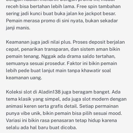
receh bisa bertahan lebih lama. Free spin tambahan
sering jadi kunci buat buka jalan ke jackpot besar.
Pemain merasa promo di sini nyata, bukan sekadar
janji manis.
Keamanan juga jadi nilai plus. Proses deposit berjalan
cepat, penarikan transparan, dan sistem aman bikin
pemain tenang. Nggak ada drama saldo tertahan,
semuanya sesuai prosedur. Faktor ini bikin pemain
lebih pede buat lanjut main tanpa khawatir soal
keamanan uang.
Koleksi slot di Aladin138 juga beragam banget. Ada
tema klasik yang simpel, ada juga slot modern dengan
animasi keren serta grafis detail. Setiap permainan
punya vibe unik, bikin pemain bisa pilih sesuai mood.
Variasi ini bikin rasa penasaran tetap hidup karena
selalu ada hal baru buat dicoba.