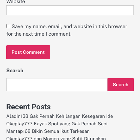
Website
Save my name, email, and website in this browser
for the next time I comment.
Search
Search
Recent Posts
Aladin138 Gak Pernah Kehilangan Kesegaran Ide
Okeplay777 Kayak Spot yang Gak Pernah Sepi
Mantap168 Bikin Semua Ikut Terkesan
Okeplay777 dan Momen yang Sulit Dilupakan