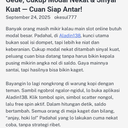
Kuat — Cuan Siap Antar!
September 24, 2025
okesul777
Banyak orang masih mikir kalau main slot online butuh
modal besar. Padahal, di
Aladin138
, kunci utama
bukan soal isi dompet, tapi lebih ke niat dan
keberanian. Cukup modal nekat ditambah sinyal kuat,
peluang cuan bisa datang tanpa harus bikin kepala
pusing mikirin angka nol di saldo. Gaya mainnya
santai, tapi hasilnya bisa bikin kaget.
Bayangin lo lagi nongkrong di warung kopi dengan
teman. Sambil ngobrol ngalor-ngidul, lo buka aplikasi
Aladin138. Klik tombol spin, simbol scatter nongol,
lalu free spin aktif. Dalam hitungan detik, saldo
bertambah. Semua orang di meja kaget dan bilang,
“anjay, hoki lo!” Padahal yang lo lakukan cuma nekat
coba, tanpa strategi ribet.