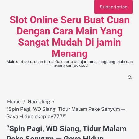
Skip
Subscription
to
Slot Online Seru Buat Cuan
content
Dengan Cara Main Yang
Sangat Mudah Di jamin
Menang
Main slot seru, cuan terus! Gak perlu belajar lama, langsung main dan
menangkan jackpot!
Home
Gambling
“Spin Pagi, WD Siang, Tidur Malam Pake Senyum —
Gaya Hidup okeplay777!”
“Spin Pagi, WD Siang, Tidur Malam
Pake Senyum — Gaya Hidup