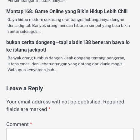
Perkembangan ini tidak hanya…
Mantap168: Game Online yang Bikin Hidup Lebih Chill
Gaya hidup modern sekarang erat banget hubungannya dengan
dunia digital. Banyak orang mencari hiburan simpel yang bisa bikin
santai sekaligus…
bukan cerita dongeng—tapi aladin138 beneran bawa lo
ke istana jackpot!
Banyak orang tumbuh dengan kisah dongeng tentang pangeran,
istana emas, dan keberuntungan yang datang dari dunia magis.
Walaupun kenyataan jauh…
Leave a Reply
Your email address will not be published.
Required
fields are marked
*
Comment
*