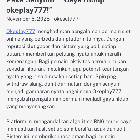
okeplay777!”
November 6, 2025
okesul777
Okeplay777
menghadirkan pengalaman bermain slot
online yang berbeda dari platform lainnya. Dengan
reputasi slot gacor dan sistem yang adil, setiap
putaran memberikan peluang nyata untuk meraih
kemenangan. Bagi pemain, aktivitas bermain bukan
sekadar hiburan, melainkan juga potensi keuntungan
nyata yang bisa dirasakan setiap hari. Spin pagi,
withdraw siang, dan tidur malam dengan senyum
menjadi gambaran nyata bagaimana Okeplay777
mengubah pengalaman bermain menjadi gaya hidup
yang menyenangkan.
Platform ini mengandalkan algoritma RNG terpercaya,
memastikan hasil setiap spin bersifat acak dan adil.
Sistem ini memberikan rasa aman bagi pemain,