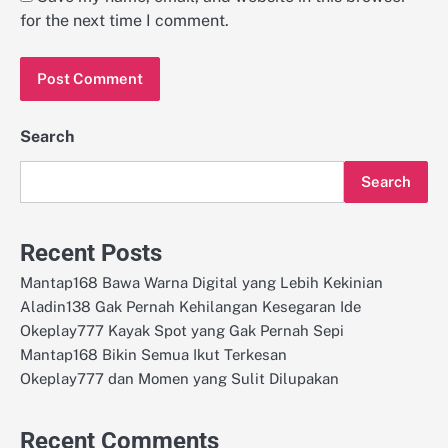
for the next time I comment.
Search
Search
Recent Posts
Mantap168 Bawa Warna Digital yang Lebih Kekinian
Aladin138 Gak Pernah Kehilangan Kesegaran Ide
Okeplay777 Kayak Spot yang Gak Pernah Sepi
Mantap168 Bikin Semua Ikut Terkesan
Okeplay777 dan Momen yang Sulit Dilupakan
Recent Comments