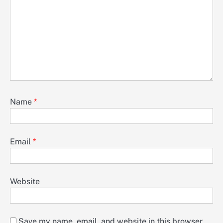
Name
*
Email
*
Website
Save my name, email, and website in this browser