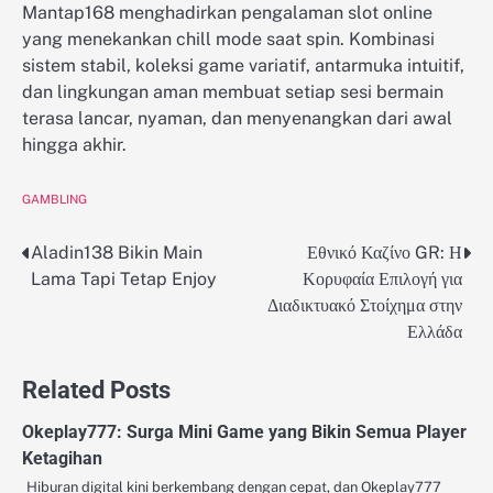
Mantap168 menghadirkan pengalaman slot online
yang menekankan chill mode saat spin. Kombinasi
sistem stabil, koleksi game variatif, antarmuka intuitif,
dan lingkungan aman membuat setiap sesi bermain
terasa lancar, nyaman, dan menyenangkan dari awal
hingga akhir.
GAMBLING
Aladin138 Bikin Main
Εθνικό Καζίνο GR: Η
Post
Lama Tapi Tetap Enjoy
Κορυφαία Επιλογή για
navigation
Διαδικτυακό Στοίχημα στην
Ελλάδα
Related Posts
Okeplay777: Surga Mini Game yang Bikin Semua Player
Ketagihan
Hiburan digital kini berkembang dengan cepat, dan Okeplay777