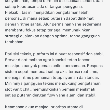
kenyamanan, tempo bermain disesuaikan sendiri, dan
setiap keputusan ada di tangan pengguna.
Fleksibilitas ini menjadikan pengalaman lebih
personal, di mana setiap putaran dapat dinikmati
dengan ritme santai. Alur permainan yang sederhana
membantu fokus tetap terjaga, memungkinkan
strategi dijalankan dengan optimal tanpa gangguan
tambahan.
Dari sisi teknis, platform ini dibuat responsif dan stabil.
Server dioptimalkan agar koneksi tetap lancar
meskipun banyak pemain online bersamaan. Respons
sistem cepat membuat setiap aksi terasa real time,
menjaga ritme permainan tetap nyaman dan lancar.
Minimnya gangguan teknis mendukung pengalaman
slot yang chill, memungkinkan pemain menikmati
setiap putaran dengan flow yang alami dan stabil.
Keamanan akun menjadi prioritas utama di