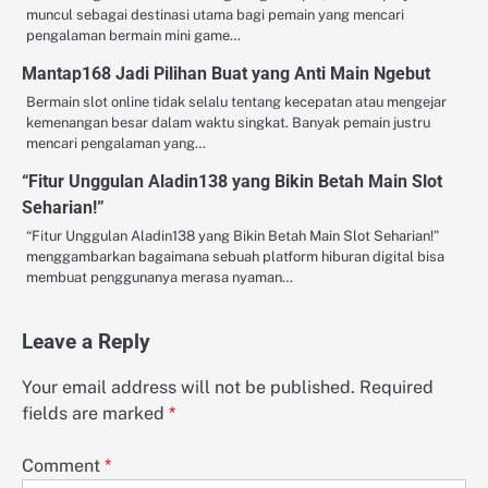
muncul sebagai destinasi utama bagi pemain yang mencari
pengalaman bermain mini game…
Mantap168 Jadi Pilihan Buat yang Anti Main Ngebut
Bermain slot online tidak selalu tentang kecepatan atau mengejar
kemenangan besar dalam waktu singkat. Banyak pemain justru
mencari pengalaman yang…
“Fitur Unggulan Aladin138 yang Bikin Betah Main Slot
Seharian!”
“Fitur Unggulan Aladin138 yang Bikin Betah Main Slot Seharian!”
menggambarkan bagaimana sebuah platform hiburan digital bisa
membuat penggunanya merasa nyaman…
Leave a Reply
Your email address will not be published.
Required
fields are marked
*
Comment
*