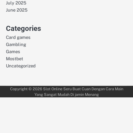
July 2025
June 2025
Categories
Card games
Gambling
Games
Mostbet
Uncategorized
Copyright © 2026
Slot Online Seru Buat Cuan Dengan Cara Main
Yang Sangat Mudah Di jamin Menang