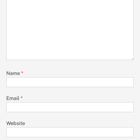
Name
*
Email
*
Website