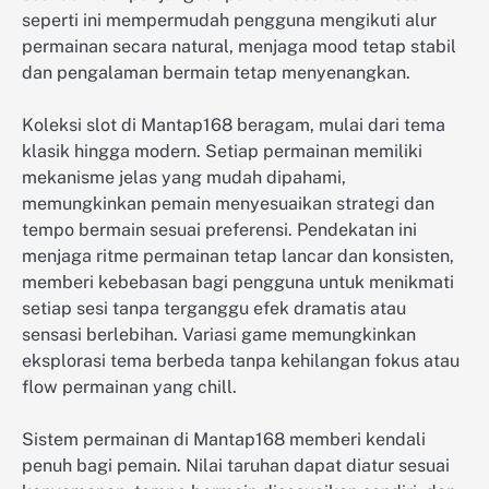
seperti ini mempermudah pengguna mengikuti alur
permainan secara natural, menjaga mood tetap stabil
dan pengalaman bermain tetap menyenangkan.
Koleksi slot di Mantap168 beragam, mulai dari tema
klasik hingga modern. Setiap permainan memiliki
mekanisme jelas yang mudah dipahami,
memungkinkan pemain menyesuaikan strategi dan
tempo bermain sesuai preferensi. Pendekatan ini
menjaga ritme permainan tetap lancar dan konsisten,
memberi kebebasan bagi pengguna untuk menikmati
setiap sesi tanpa terganggu efek dramatis atau
sensasi berlebihan. Variasi game memungkinkan
eksplorasi tema berbeda tanpa kehilangan fokus atau
flow permainan yang chill.
Sistem permainan di Mantap168 memberi kendali
penuh bagi pemain. Nilai taruhan dapat diatur sesuai