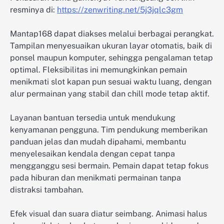
resminya di:
https://zenwriting.net/5j3jqlc3gm
Mantap168 dapat diakses melalui berbagai perangkat.
Tampilan menyesuaikan ukuran layar otomatis, baik di
ponsel maupun komputer, sehingga pengalaman tetap
optimal. Fleksibilitas ini memungkinkan pemain
menikmati slot kapan pun sesuai waktu luang, dengan
alur permainan yang stabil dan chill mode tetap aktif.
Layanan bantuan tersedia untuk mendukung
kenyamanan pengguna. Tim pendukung memberikan
panduan jelas dan mudah dipahami, membantu
menyelesaikan kendala dengan cepat tanpa
mengganggu sesi bermain. Pemain dapat tetap fokus
pada hiburan dan menikmati permainan tanpa
distraksi tambahan.
Efek visual dan suara diatur seimbang. Animasi halus