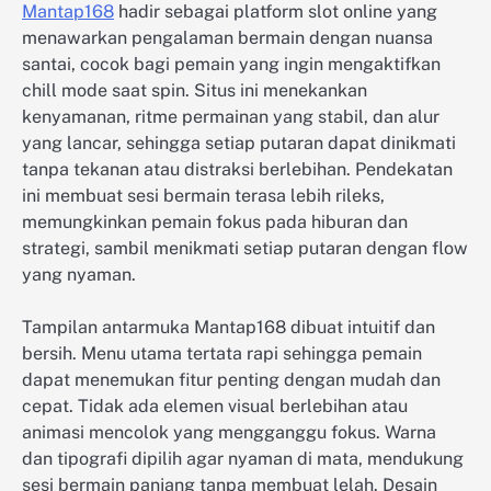
Mantap168
hadir sebagai platform slot online yang
menawarkan pengalaman bermain dengan nuansa
santai, cocok bagi pemain yang ingin mengaktifkan
chill mode saat spin. Situs ini menekankan
kenyamanan, ritme permainan yang stabil, dan alur
yang lancar, sehingga setiap putaran dapat dinikmati
tanpa tekanan atau distraksi berlebihan. Pendekatan
ini membuat sesi bermain terasa lebih rileks,
memungkinkan pemain fokus pada hiburan dan
strategi, sambil menikmati setiap putaran dengan flow
yang nyaman.
Tampilan antarmuka Mantap168 dibuat intuitif dan
bersih. Menu utama tertata rapi sehingga pemain
dapat menemukan fitur penting dengan mudah dan
cepat. Tidak ada elemen visual berlebihan atau
animasi mencolok yang mengganggu fokus. Warna
dan tipografi dipilih agar nyaman di mata, mendukung
sesi bermain panjang tanpa membuat lelah. Desain