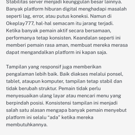
Stabilitas server menjadi keunggulan besar lainnya.
Banyak platform hiburan digital menghadapi masalah
seperti lag, error, atau putus koneksi. Namun di
Okeplay777, hal-hal semacam itu jarang terjadi.
Ketika banyak pemain aktif secara bersamaan,
performanya tetap konsisten. Keandalan seperti ini
memberi pemain rasa aman, membuat mereka merasa
dapat mengandalkan platform ini kapan saja.
Tampilan yang responsif juga memberikan
pengalaman lebih baik. Baik diakses melalui ponsel,
tablet, ataupun komputer, tampilan tetap stabil dan
tidak berubah struktur. Pemain tidak perlu
menyesuaikan ulang layar atau mencari menu yang
berpindah posisi. Konsistensi tampilan ini menjadi
salah satu alasan mengapa banyak pemain menyebut
platform ini selalu “ada” ketika mereka
membutuhkannya.