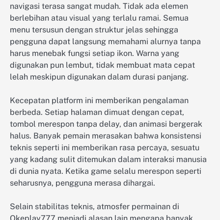
navigasi terasa sangat mudah. Tidak ada elemen
berlebihan atau visual yang terlalu ramai. Semua
menu tersusun dengan struktur jelas sehingga
pengguna dapat langsung memahami alurnya tanpa
harus menebak fungsi setiap ikon. Warna yang
digunakan pun lembut, tidak membuat mata cepat
lelah meskipun digunakan dalam durasi panjang.
Kecepatan platform ini memberikan pengalaman
berbeda. Setiap halaman dimuat dengan cepat,
tombol merespon tanpa delay, dan animasi bergerak
halus. Banyak pemain merasakan bahwa konsistensi
teknis seperti ini memberikan rasa percaya, sesuatu
yang kadang sulit ditemukan dalam interaksi manusia
di dunia nyata. Ketika game selalu merespon seperti
seharusnya, pengguna merasa dihargai.
Selain stabilitas teknis, atmosfer permainan di
Okeplay777 menjadi alasan lain mengapa banyak