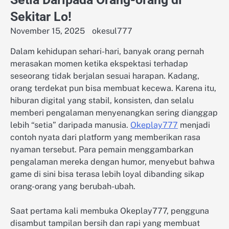
Sekitar Lo!
November 15, 2025
okesul777
Dalam kehidupan sehari-hari, banyak orang pernah
merasakan momen ketika ekspektasi terhadap
seseorang tidak berjalan sesuai harapan. Kadang,
orang terdekat pun bisa membuat kecewa. Karena itu,
hiburan digital yang stabil, konsisten, dan selalu
memberi pengalaman menyenangkan sering dianggap
lebih “setia” daripada manusia.
Okeplay777
menjadi
contoh nyata dari platform yang memberikan rasa
nyaman tersebut. Para pemain menggambarkan
pengalaman mereka dengan humor, menyebut bahwa
game di sini bisa terasa lebih loyal dibanding sikap
orang-orang yang berubah-ubah.
Saat pertama kali membuka Okeplay777, pengguna
disambut tampilan bersih dan rapi yang membuat