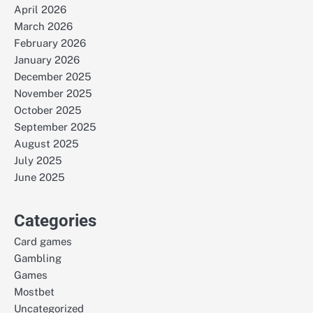
April 2026
March 2026
February 2026
January 2026
December 2025
November 2025
October 2025
September 2025
August 2025
July 2025
June 2025
Categories
Card games
Gambling
Games
Mostbet
Uncategorized