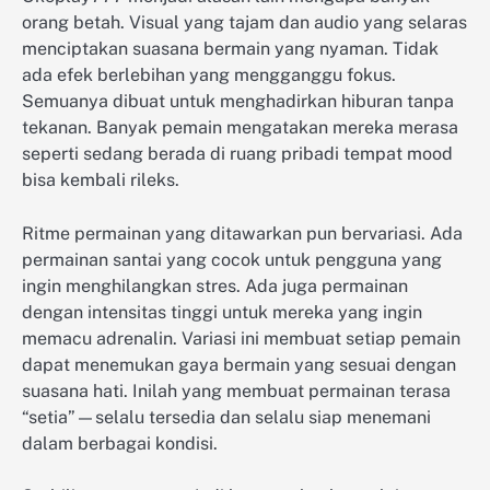
orang betah. Visual yang tajam dan audio yang selaras
menciptakan suasana bermain yang nyaman. Tidak
ada efek berlebihan yang mengganggu fokus.
Semuanya dibuat untuk menghadirkan hiburan tanpa
tekanan. Banyak pemain mengatakan mereka merasa
seperti sedang berada di ruang pribadi tempat mood
bisa kembali rileks.
Ritme permainan yang ditawarkan pun bervariasi. Ada
permainan santai yang cocok untuk pengguna yang
ingin menghilangkan stres. Ada juga permainan
dengan intensitas tinggi untuk mereka yang ingin
memacu adrenalin. Variasi ini membuat setiap pemain
dapat menemukan gaya bermain yang sesuai dengan
suasana hati. Inilah yang membuat permainan terasa
“setia”—selalu tersedia dan selalu siap menemani
dalam berbagai kondisi.