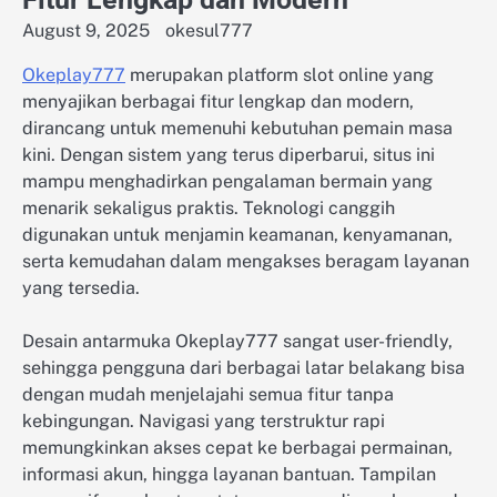
August 9, 2025
okesul777
Okeplay777
merupakan platform slot online yang
menyajikan berbagai fitur lengkap dan modern,
dirancang untuk memenuhi kebutuhan pemain masa
kini. Dengan sistem yang terus diperbarui, situs ini
mampu menghadirkan pengalaman bermain yang
menarik sekaligus praktis. Teknologi canggih
digunakan untuk menjamin keamanan, kenyamanan,
serta kemudahan dalam mengakses beragam layanan
yang tersedia.
Desain antarmuka Okeplay777 sangat user-friendly,
sehingga pengguna dari berbagai latar belakang bisa
dengan mudah menjelajahi semua fitur tanpa
kebingungan. Navigasi yang terstruktur rapi
memungkinkan akses cepat ke berbagai permainan,
informasi akun, hingga layanan bantuan. Tampilan