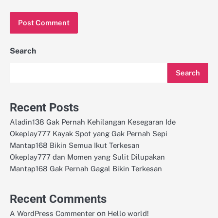
Search
Search
Recent Posts
Aladin138 Gak Pernah Kehilangan Kesegaran Ide
Okeplay777 Kayak Spot yang Gak Pernah Sepi
Mantap168 Bikin Semua Ikut Terkesan
Okeplay777 dan Momen yang Sulit Dilupakan
Mantap168 Gak Pernah Gagal Bikin Terkesan
Recent Comments
on
A WordPress Commenter
Hello world!