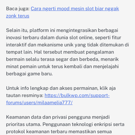
Baca juga:
Cara ngerti mood mesin slot biar nggak
zonk terus
Selain itu, platform ini mengintegrasikan berbagai
inovasi terbaru dalam dunia slot online, seperti fitur
interaktif dan mekanisme unik yang tidak ditemukan di
tempat lain. Hal tersebut membuat pengalaman
bermain selalu terasa segar dan berbeda, menarik
minat pemain untuk terus kembali dan menjelajahi
berbagai game baru.
Untuk info lengkap dan akses permainan, klik aja
tautan resminya:
https://bulkwp.com/support-
forums/users/milaamelia777/
Keamanan data dan privasi pengguna menjadi
prioritas utama. Penggunaan teknologi enkripsi serta
protokol keamanan terbaru memastikan semua