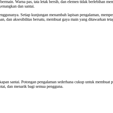
ermain. Warna pas, tata letak bersih, dan elemen tidak berlebihan me
yenangkan dan santai.
penggunanya. Setiap kunjungan menambah lapisan pengalaman, memperk
dahan, dan aksesibilitas bersatu, membuat gaya main yang ditawarkan t
cakapan santai. Potongan pengalaman sederhana cukup untuk membuat pe
antai, dan menarik bagi semua pengguna.