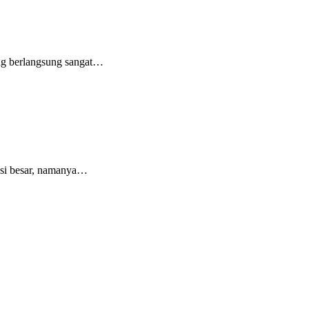
ang berlangsung sangat…
mosi besar, namanya…