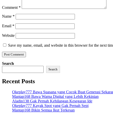
Comment
*
Name
*
Email
*
Website
Save my name, email, and website in this browser for the next ti
Search
Search
Recent Posts
Okeplay777 Bawa Suasana yang Cocok Buat Generasi Sekara
Mantap168 Bawa Warna Digital yang Lebih Kekinian
Aladin138 Gak Pernah Kehilangan Kesegaran Ide
Okeplay777 Kayak Spot yang Gak Pernah Sepi
Mantap168 Bikin Semua Ikut Terkesan