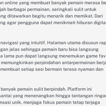
nan online yang membuat banyak pemain merasa b
ah berbagai permainan, seringkali sulit untuk
ng ditawarkan begitu menarik dan memikat. Dari
ang agar pengguna dapat menikmati hiburan digita
navigasi yang intuitif. Halaman utama disusun rap
an jelas sehingga pemain baru bisa langsung
na lama pun dapat langsung menemukan game favo
s, memungkinkan perpindahan antarpermainan berj
ni membuat setiap sesi bermain terasa nyaman dan
banyak pemain sulit berpindah. Platform ini
santai yang menenangkan hingga tantangan ringa
nsasi unik, menjaga fokus pemain tetap terjaga