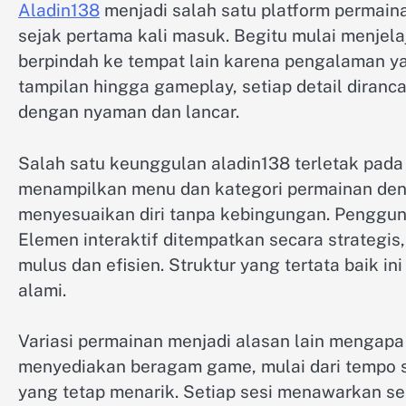
Aladin138
menjadi salah satu platform permai
sejak pertama kali masuk. Begitu mulai menjelaj
berpindah ke tempat lain karena pengalaman ya
tampilan hingga gameplay, setiap detail diranc
dengan nyaman dan lancar.
Salah satu keunggulan aladin138 terletak pada 
menampilkan menu dan kategori permainan deng
menyesuaikan diri tanpa kebingungan. Penggu
Elemen interaktif ditempatkan secara strategi
mulus dan efisien. Struktur yang tertata baik i
alami.
Variasi permainan menjadi alasan lain mengapa 
menyediakan beragam game, mulai dari tempo 
yang tetap menarik. Setiap sesi menawarkan se