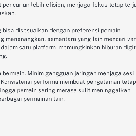
pencarian lebih efisien, menjaga fokus tetap terj
askan.
bisa disesuaikan dengan preferensi pemain.
g menenangkan, sementara yang lain mencari var
 dalam satu platform, memungkinkan hiburan digit
ng.
 bermain. Minim gangguan jaringan menjaga sesi
u. Konsistensi performa membuat pengalaman tetap
hingga pemain sering merasa sulit meninggalkan
berbagai permainan lain.