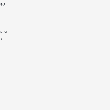
aga,
iasi
al