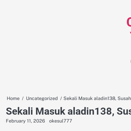
Skip
to
content
Home
Uncategorized
Sekali Masuk aladin138, Susah
Sekali Masuk aladin138, Su
February 11, 2026
okesul777