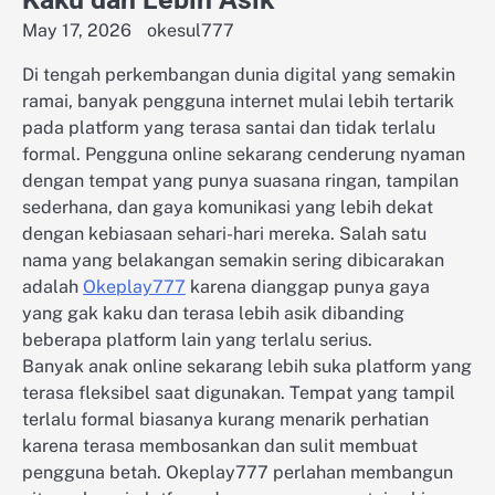
May 17, 2026
okesul777
Di tengah perkembangan dunia digital yang semakin
ramai, banyak pengguna internet mulai lebih tertarik
pada platform yang terasa santai dan tidak terlalu
formal. Pengguna online sekarang cenderung nyaman
dengan tempat yang punya suasana ringan, tampilan
sederhana, dan gaya komunikasi yang lebih dekat
dengan kebiasaan sehari-hari mereka. Salah satu
nama yang belakangan semakin sering dibicarakan
adalah
Okeplay777
karena dianggap punya gaya
yang gak kaku dan terasa lebih asik dibanding
beberapa platform lain yang terlalu serius.
Banyak anak online sekarang lebih suka platform yang
terasa fleksibel saat digunakan. Tempat yang tampil
terlalu formal biasanya kurang menarik perhatian
karena terasa membosankan dan sulit membuat
pengguna betah. Okeplay777 perlahan membangun