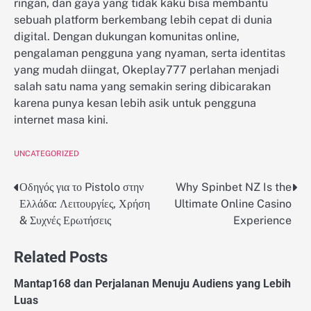
ringan, dan gaya yang tidak kaku bisa membantu
sebuah platform berkembang lebih cepat di dunia
digital. Dengan dukungan komunitas online,
pengalaman pengguna yang nyaman, serta identitas
yang mudah diingat, Okeplay777 perlahan menjadi
salah satu nama yang semakin sering dibicarakan
karena punya kesan lebih asik untuk pengguna
internet masa kini.
UNCATEGORIZED
Οδηγός για το Pistolo στην
Why Spinbet NZ Is the
Post
Ελλάδα: Λειτουργίες, Χρήση
Ultimate Online Casino
navigation
& Συχνές Ερωτήσεις
Experience
Related Posts
Mantap168 dan Perjalanan Menuju Audiens yang Lebih
Luas