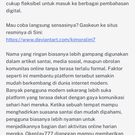
cukup fleksibel untuk masuk ke berbagai pembahasan
digital.
Mau coba langsung sensasinya? Gaskeun ke situs
resminya di Sini:
https://www.deviantart.com/kimoralim7
Nama yang ringan biasanya lebih gampang digunakan
dalam artikel santai, media sosial, maupun obrolan
komunitas online tanpa terasa terlalu formal. Faktor
seperti ini membantu platform tersebut semakin
mudah berkembang di dunia internet modern.
Banyak pengguna modern sekarang lebih suka
platform yang terasa dekat dengan gaya komunikasi
sehari-hari mereka. Ketika sebuah tempat mampu
menghadirkan suasana santai dan mudah dipahami,
pengguna biasanya lebih nyaman untuk
menjadikannya bagian dari aktivitas online harian
mereka. Okeplay777 dianggap mampu memberikan