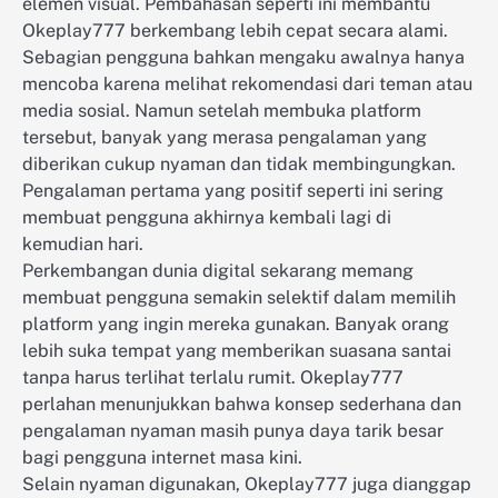
elemen visual. Pembahasan seperti ini membantu
Okeplay777 berkembang lebih cepat secara alami.
Sebagian pengguna bahkan mengaku awalnya hanya
mencoba karena melihat rekomendasi dari teman atau
media sosial. Namun setelah membuka platform
tersebut, banyak yang merasa pengalaman yang
diberikan cukup nyaman dan tidak membingungkan.
Pengalaman pertama yang positif seperti ini sering
membuat pengguna akhirnya kembali lagi di
kemudian hari.
Perkembangan dunia digital sekarang memang
membuat pengguna semakin selektif dalam memilih
platform yang ingin mereka gunakan. Banyak orang
lebih suka tempat yang memberikan suasana santai
tanpa harus terlihat terlalu rumit. Okeplay777
perlahan menunjukkan bahwa konsep sederhana dan
pengalaman nyaman masih punya daya tarik besar
bagi pengguna internet masa kini.
Selain nyaman digunakan, Okeplay777 juga dianggap