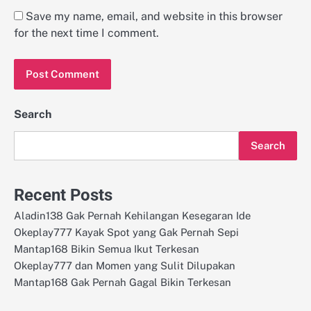
Save my name, email, and website in this browser
for the next time I comment.
Search
Search
Recent Posts
Aladin138 Gak Pernah Kehilangan Kesegaran Ide
Okeplay777 Kayak Spot yang Gak Pernah Sepi
Mantap168 Bikin Semua Ikut Terkesan
Okeplay777 dan Momen yang Sulit Dilupakan
Mantap168 Gak Pernah Gagal Bikin Terkesan