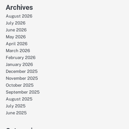
Archives
August 2026
July 2026
June 2026
May 2026
April 2026
March 2026
February 2026
January 2026
December 2025
November 2025
October 2025
September 2025
August 2025
July 2025
June 2025