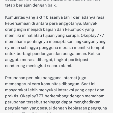
tetap berjalan dengan baik.
Komunitas yang aktif biasanya lahir dari adanya rasa
kebersamaan di antara para anggotanya. Banyak
orang ingin menjadi bagian dari kelompok yang
memiliki minat atau tujuan yang serupa. Okeplay777
memahami pentingnya menciptakan lingkungan yang
nyaman sehingga pengguna merasa memiliki tempat
untuk berbagi pandangan dan pengalaman. Ketika
anggota merasa dihargai, tingkat partisipasi
cenderung meningkat secara alami.
Perubahan perilaku pengguna internet juga
memengaruhi cara komunitas dibangun. Saat ini
masyarakat lebih menyukai interaksi yang cepat dan
praktis. Okeplay777 berkembang dengan memahami
perubahan tersebut sehingga dapat menghadirkan
pengalaman yang sesuai dengan kebiasaan pengguna