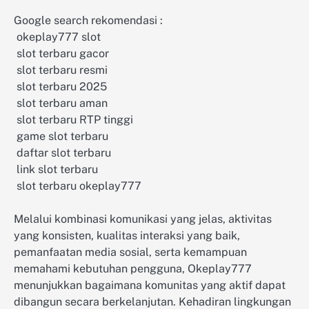
Google search rekomendasi :
okeplay777 slot
slot terbaru gacor
slot terbaru resmi
slot terbaru 2025
slot terbaru aman
slot terbaru RTP tinggi
game slot terbaru
daftar slot terbaru
link slot terbaru
slot terbaru okeplay777
Melalui kombinasi komunikasi yang jelas, aktivitas
yang konsisten, kualitas interaksi yang baik,
pemanfaatan media sosial, serta kemampuan
memahami kebutuhan pengguna, Okeplay777
menunjukkan bagaimana komunitas yang aktif dapat
dibangun secara berkelanjutan. Kehadiran lingkungan