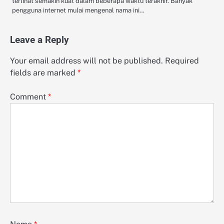
terlihat semakin kuat dalam beberapa waktu terakhir. Banyak
pengguna internet mulai mengenal nama ini…
Leave a Reply
Your email address will not be published.
Required
fields are marked
*
Comment
*