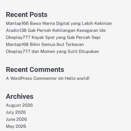
Recent Posts
Mantap168 Bawa Warna Digital yang Lebih Kekinian
Aladin138 Gak Pernah Kehilangan Kesegaran Ide
Okeplay777 Kayak Spot yang Gak Pernah Sepi
Mantap168 Bikin Semua Ikut Terkesan
Okeplay777 dan Momen yang Sulit Dilupakan
Recent Comments
on
A WordPress Commenter
Hello world!
Archives
August 2026
July 2026
June 2026
May 2026