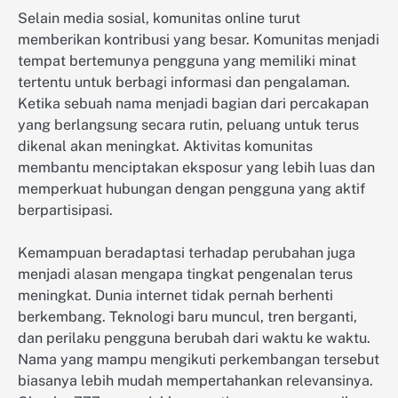
Selain media sosial, komunitas online turut
memberikan kontribusi yang besar. Komunitas menjadi
tempat bertemunya pengguna yang memiliki minat
tertentu untuk berbagi informasi dan pengalaman.
Ketika sebuah nama menjadi bagian dari percakapan
yang berlangsung secara rutin, peluang untuk terus
dikenal akan meningkat. Aktivitas komunitas
membantu menciptakan eksposur yang lebih luas dan
memperkuat hubungan dengan pengguna yang aktif
berpartisipasi.
Kemampuan beradaptasi terhadap perubahan juga
menjadi alasan mengapa tingkat pengenalan terus
meningkat. Dunia internet tidak pernah berhenti
berkembang. Teknologi baru muncul, tren berganti,
dan perilaku pengguna berubah dari waktu ke waktu.
Nama yang mampu mengikuti perkembangan tersebut
biasanya lebih mudah mempertahankan relevansinya.