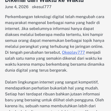
June 4, 2026
okesul777
Perkembangan teknologi digital telah mengubah cara
masyarakat mengenal berbagai nama yang hadir di
internet. Jika sebelumnya informasi hanya dapat
diakses melalui beberapa media tertentu, kini hampir
semua orang dapat menemukan berbagai topik hanya
melalui perangkat yang terhubung ke jaringan online.
Di tengah perubahan tersebut,
Okeplay777
menjadi
salah satu nama yang semakin dikenal dari waktu ke
waktu karena mampu berkembang bersama dinamika
dunia digital yang terus bergerak.
Dalam lingkungan internet yang sangat kompetitif,
mendapatkan perhatian bukanlah hal yang mudah.
Setiap hari terdapat ribuan bahkan jutaan informasi
baru yang bersaing untuk dilihat oleh pengguna. Oleh
karena itu, sebuah nama membutuhkan lebih dari