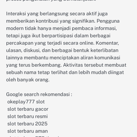
Interaksi yang berlangsung secara aktif juga
memberikan kontribusi yang signifikan. Pengguna
modern tidak hanya menjadi pembaca informasi,
tetapi juga ikut berpartisipasi dalam berbagai
percakapan yang terjadi secara online. Komentar,
ulasan, diskusi, dan berbagai bentuk keterlibatan
lainnya membantu menciptakan aliran komunikasi
yang terus berkembang. Aktivitas tersebut membuat
sebuah nama tetap terlihat dan lebih mudah diingat
oleh banyak orang.
Google search rekomendasi :
okeplay777 slot
slot terbaru gacor
slot terbaru resmi
slot terbaru 2025
slot terbaru aman