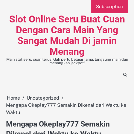
Skip
Subscription
to
Slot Online Seru Buat Cuan
content
Dengan Cara Main Yang
Sangat Mudah Di jamin
Menang
Main slot seru, cuan terus! Gak perlu belajar lama, langsung main dan
menangkan jackpot!
Home
Uncategorized
Mengapa Okeplay777 Semakin Dikenal dari Waktu ke
Waktu
Mengapa Okeplay777 Semakin
Dikenal dari Waktu ke Waktu