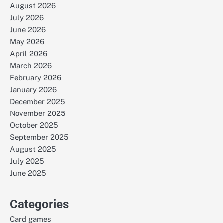
August 2026
July 2026
June 2026
May 2026
April 2026
March 2026
February 2026
January 2026
December 2025
November 2025
October 2025
September 2025
August 2025
July 2025
June 2025
Categories
Card games