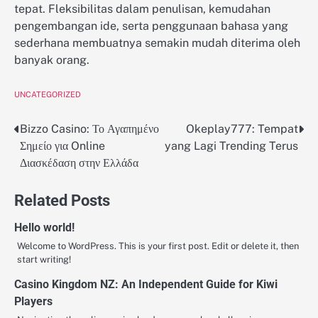
tepat. Fleksibilitas dalam penulisan, kemudahan
pengembangan ide, serta penggunaan bahasa yang
sederhana membuatnya semakin mudah diterima oleh
banyak orang.
UNCATEGORIZED
Bizzo Casino: Το Αγαπημένο
Okeplay777: Tempat
Post
Σημείο για Online
yang Lagi Trending Terus
navigation
Διασκέδαση στην Ελλάδα
Related Posts
Hello world!
Welcome to WordPress. This is your first post. Edit or delete it, then
start writing!
Casino Kingdom NZ: An Independent Guide for Kiwi
Players