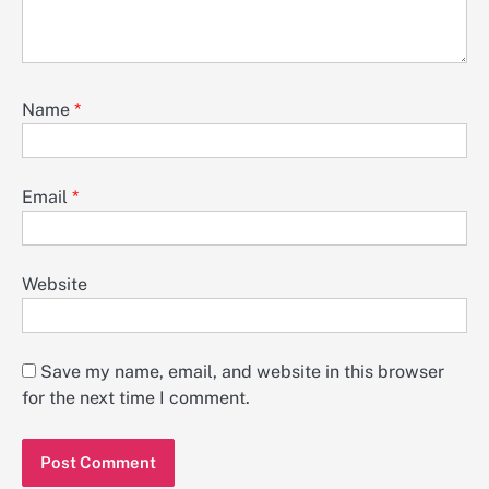
Name
*
Email
*
Website
Save my name, email, and website in this browser
for the next time I comment.