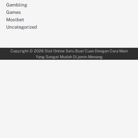
Gambling
Games
Mostbet
Uncategorized
Copyright © 2026
Slot Online Seru Buat Cuan Dengan Cara Main
Yang Sangat Mudah Di jamin Menang