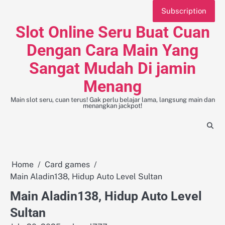
Skip
Subscription
to
Slot Online Seru Buat Cuan
content
Dengan Cara Main Yang
Sangat Mudah Di jamin
Menang
Main slot seru, cuan terus! Gak perlu belajar lama, langsung main dan
menangkan jackpot!
Home
Card games
Main Aladin138, Hidup Auto Level Sultan
Main Aladin138, Hidup Auto Level
Sultan