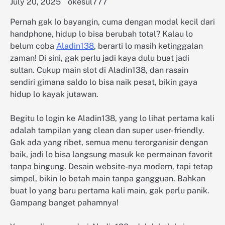
July 20, 2025
okesul777
Pernah gak lo bayangin, cuma dengan modal kecil dari
handphone, hidup lo bisa berubah total? Kalau lo
belum coba
Aladin138
, berarti lo masih ketinggalan
zaman! Di sini, gak perlu jadi kaya dulu buat jadi
sultan. Cukup main slot di Aladin138, dan rasain
sendiri gimana saldo lo bisa naik pesat, bikin gaya
hidup lo kayak jutawan.
Begitu lo login ke Aladin138, yang lo lihat pertama kali
adalah tampilan yang clean dan super user-friendly.
Gak ada yang ribet, semua menu terorganisir dengan
baik, jadi lo bisa langsung masuk ke permainan favorit
tanpa bingung. Desain website-nya modern, tapi tetap
simpel, bikin lo betah main tanpa gangguan. Bahkan
buat lo yang baru pertama kali main, gak perlu panik.
Gampang banget pahamnya!