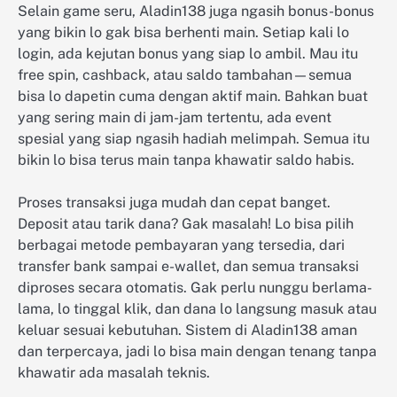
Selain game seru, Aladin138 juga ngasih bonus-bonus
yang bikin lo gak bisa berhenti main. Setiap kali lo
login, ada kejutan bonus yang siap lo ambil. Mau itu
free spin, cashback, atau saldo tambahan—semua
bisa lo dapetin cuma dengan aktif main. Bahkan buat
yang sering main di jam-jam tertentu, ada event
spesial yang siap ngasih hadiah melimpah. Semua itu
bikin lo bisa terus main tanpa khawatir saldo habis.
Proses transaksi juga mudah dan cepat banget.
Deposit atau tarik dana? Gak masalah! Lo bisa pilih
berbagai metode pembayaran yang tersedia, dari
transfer bank sampai e-wallet, dan semua transaksi
diproses secara otomatis. Gak perlu nunggu berlama-
lama, lo tinggal klik, dan dana lo langsung masuk atau
keluar sesuai kebutuhan. Sistem di Aladin138 aman
dan terpercaya, jadi lo bisa main dengan tenang tanpa
khawatir ada masalah teknis.