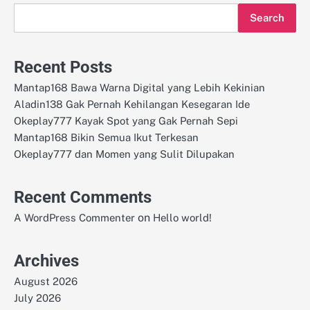
Search
Recent Posts
Mantap168 Bawa Warna Digital yang Lebih Kekinian
Aladin138 Gak Pernah Kehilangan Kesegaran Ide
Okeplay777 Kayak Spot yang Gak Pernah Sepi
Mantap168 Bikin Semua Ikut Terkesan
Okeplay777 dan Momen yang Sulit Dilupakan
Recent Comments
on
A WordPress Commenter
Hello world!
Archives
August 2026
July 2026