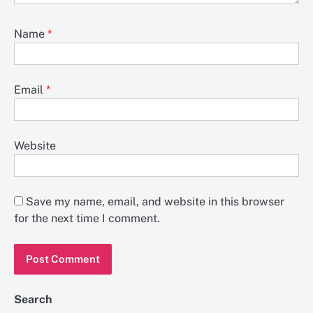
Name
*
Email
*
Website
Save my name, email, and website in this browser
for the next time I comment.
Search