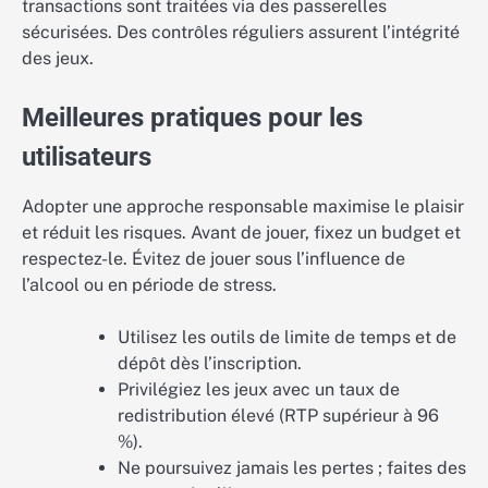
transactions sont traitées via des passerelles
sécurisées. Des contrôles réguliers assurent l’intégrité
des jeux.
Meilleures pratiques pour les
utilisateurs
Adopter une approche responsable maximise le plaisir
et réduit les risques. Avant de jouer, fixez un budget et
respectez-le. Évitez de jouer sous l’influence de
l’alcool ou en période de stress.
Utilisez les outils de limite de temps et de
dépôt dès l’inscription.
Privilégiez les jeux avec un taux de
redistribution élevé (RTP supérieur à 96
%).
Ne poursuivez jamais les pertes ; faites des