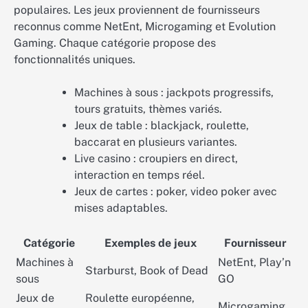
populaires. Les jeux proviennent de fournisseurs
reconnus comme NetEnt, Microgaming et Evolution
Gaming. Chaque catégorie propose des
fonctionnalités uniques.
Machines à sous : jackpots progressifs,
tours gratuits, thèmes variés.
Jeux de table : blackjack, roulette,
baccarat en plusieurs variantes.
Live casino : croupiers en direct,
interaction en temps réel.
Jeux de cartes : poker, video poker avec
mises adaptables.
Catégorie
Exemples de jeux
Fournisseur
Machines à
NetEnt, Play’n
Starburst, Book of Dead
sous
GO
Jeux de
Roulette européenne,
Microgaming