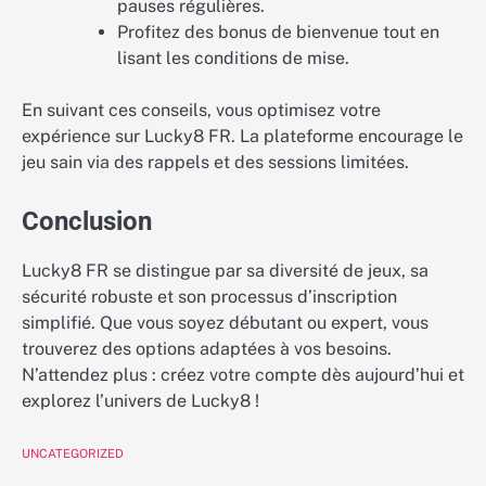
pauses régulières.
Profitez des bonus de bienvenue tout en
lisant les conditions de mise.
En suivant ces conseils, vous optimisez votre
expérience sur Lucky8 FR. La plateforme encourage le
jeu sain via des rappels et des sessions limitées.
Conclusion
Lucky8 FR se distingue par sa diversité de jeux, sa
sécurité robuste et son processus d’inscription
simplifié. Que vous soyez débutant ou expert, vous
trouverez des options adaptées à vos besoins.
N’attendez plus : créez votre compte dès aujourd’hui et
explorez l’univers de Lucky8 !
UNCATEGORIZED