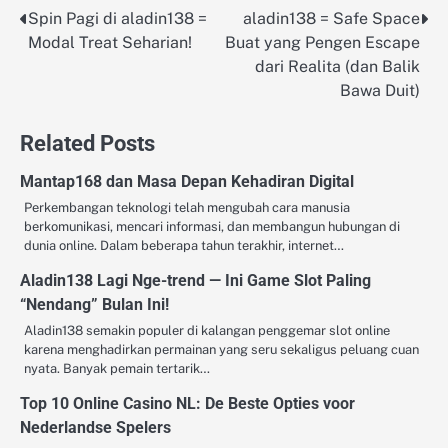
Spin Pagi di aladin138 =
aladin138 = Safe Space
Post
Modal Treat Seharian!
Buat yang Pengen Escape
navigation
dari Realita (dan Balik
Bawa Duit)
Related Posts
Mantap168 dan Masa Depan Kehadiran Digital
Perkembangan teknologi telah mengubah cara manusia
berkomunikasi, mencari informasi, dan membangun hubungan di
dunia online. Dalam beberapa tahun terakhir, internet…
Aladin138 Lagi Nge-trend — Ini Game Slot Paling
“Nendang” Bulan Ini!
Aladin138 semakin populer di kalangan penggemar slot online
karena menghadirkan permainan yang seru sekaligus peluang cuan
nyata. Banyak pemain tertarik…
Top 10 Online Casino NL: De Beste Opties voor
Nederlandse Spelers