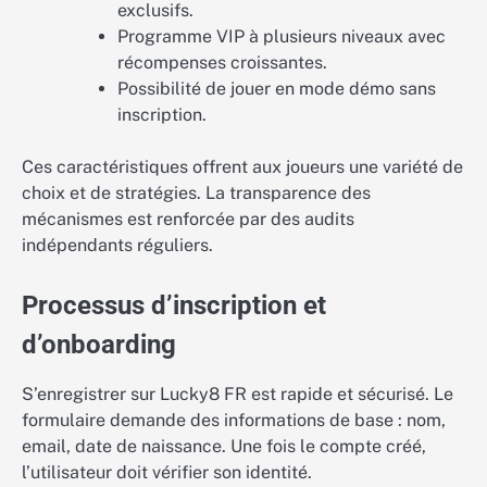
exclusifs.
Programme VIP à plusieurs niveaux avec
récompenses croissantes.
Possibilité de jouer en mode démo sans
inscription.
Ces caractéristiques offrent aux joueurs une variété de
choix et de stratégies. La transparence des
mécanismes est renforcée par des audits
indépendants réguliers.
Processus d’inscription et
d’onboarding
S’enregistrer sur Lucky8 FR est rapide et sécurisé. Le
formulaire demande des informations de base : nom,
email, date de naissance. Une fois le compte créé,
l’utilisateur doit vérifier son identité.