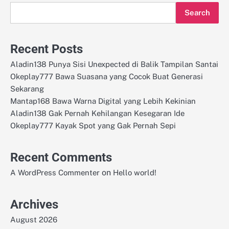
Search
Recent Posts
Aladin138 Punya Sisi Unexpected di Balik Tampilan Santai
Okeplay777 Bawa Suasana yang Cocok Buat Generasi
Sekarang
Mantap168 Bawa Warna Digital yang Lebih Kekinian
Aladin138 Gak Pernah Kehilangan Kesegaran Ide
Okeplay777 Kayak Spot yang Gak Pernah Sepi
Recent Comments
on
A WordPress Commenter
Hello world!
Archives
August 2026