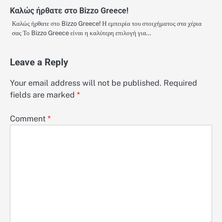
Καλώς ήρθατε στο Bizzo Greece!
Καλώς ήρθατε στο Bizzo Greece! Η εμπειρία του στοιχήματος στα χέρια
σας Το Bizzo Greece είναι η καλύτερη επιλογή για…
Leave a Reply
Your email address will not be published.
Required
fields are marked
*
Comment
*