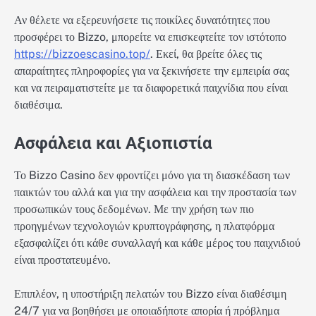
Αν θέλετε να εξερευνήσετε τις ποικίλες δυνατότητες που
προσφέρει το Bizzo, μπορείτε να επισκεφτείτε τον ιστότοπο
https://bizzoescasino.top/
. Εκεί, θα βρείτε όλες τις
απαραίτητες πληροφορίες για να ξεκινήσετε την εμπειρία σας
και να πειραματιστείτε με τα διαφορετικά παιχνίδια που είναι
διαθέσιμα.
Ασφάλεια και Αξιοπιστία
Το Bizzo Casino δεν φροντίζει μόνο για τη διασκέδαση των
παικτών του αλλά και για την ασφάλεια και την προστασία των
προσωπικών τους δεδομένων. Με την χρήση των πιο
προηγμένων τεχνολογιών κρυπτογράφησης, η πλατφόρμα
εξασφαλίζει ότι κάθε συναλλαγή και κάθε μέρος του παιχνιδιού
είναι προστατευμένο.
Επιπλέον, η υποστήριξη πελατών του Bizzo είναι διαθέσιμη
24/7 για να βοηθήσει με οποιαδήποτε απορία ή πρόβλημα