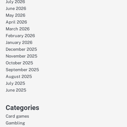
July 2026
June 2026
May 2026
April 2026
March 2026
February 2026
January 2026
December 2025
November 2025
October 2025
September 2025
August 2025
July 2025
June 2025
Categories
Card games
Gambling