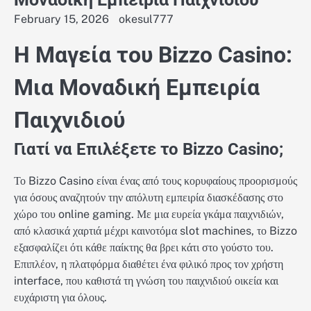
February 15, 2026
okesul777
Η Μαγεία του Bizzo Casino:
Μια Μοναδική Εμπειρία
Παιχνιδιού
Γιατί να Επιλέξετε το Bizzo Casino;
Το Bizzo Casino είναι ένας από τους κορυφαίους προορισμούς
για όσους αναζητούν την απόλυτη εμπειρία διασκέδασης στο
χώρο του online gaming. Με μια ευρεία γκάμα παιχνιδιών,
από κλασικά χαρτιά μέχρι καινοτόμα slot machines, το Bizzo
εξασφαλίζει ότι κάθε παίκτης θα βρει κάτι στο γούστο του.
Επιπλέον, η πλατφόρμα διαθέτει ένα φιλικό προς τον χρήστη
interface, που καθιστά τη γνώση του παιχνιδιού οικεία και
ευχάριστη για όλους.