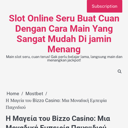
Skip
Subscription
to
Slot Online Seru Buat Cuan
content
Dengan Cara Main Yang
Sangat Mudah Di jamin
Menang
Main slot seru, cuan terus! Gak perlu belajar lama, langsung main dan
menangkan jackpot!
Home
Mostbet
Η Μαγεία του Bizzo Casino: Μια Μοναδική Εμπειρία
Παιχνιδιού
Η Μαγεία του Bizzo Casino: Μια
Μοναδική Εμπειρία Παιχνιδιού