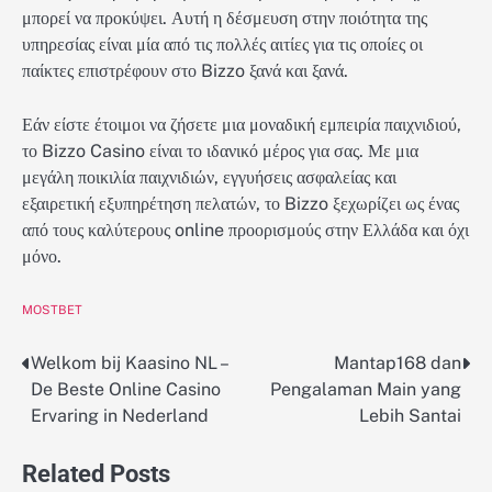
μπορεί να προκύψει. Αυτή η δέσμευση στην ποιότητα της
υπηρεσίας είναι μία από τις πολλές αιτίες για τις οποίες οι
παίκτες επιστρέφουν στο Bizzo ξανά και ξανά.
Εάν είστε έτοιμοι να ζήσετε μια μοναδική εμπειρία παιχνιδιού,
το Bizzo Casino είναι το ιδανικό μέρος για σας. Με μια
μεγάλη ποικιλία παιχνιδιών, εγγυήσεις ασφαλείας και
εξαιρετική εξυπηρέτηση πελατών, το Bizzo ξεχωρίζει ως ένας
από τους καλύτερους online προορισμούς στην Ελλάδα και όχι
μόνο.
MOSTBET
Welkom bij Kaasino NL –
Mantap168 dan
Post
De Beste Online Casino
Pengalaman Main yang
navigation
Ervaring in Nederland
Lebih Santai
Related Posts