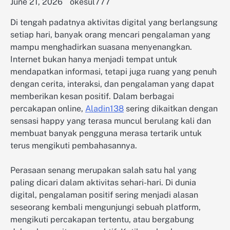
June 21, 2026
okesul777
Di tengah padatnya aktivitas digital yang berlangsung
setiap hari, banyak orang mencari pengalaman yang
mampu menghadirkan suasana menyenangkan.
Internet bukan hanya menjadi tempat untuk
mendapatkan informasi, tetapi juga ruang yang penuh
dengan cerita, interaksi, dan pengalaman yang dapat
memberikan kesan positif. Dalam berbagai
percakapan online,
Aladin138
sering dikaitkan dengan
sensasi happy yang terasa muncul berulang kali dan
membuat banyak pengguna merasa tertarik untuk
terus mengikuti pembahasannya.
Perasaan senang merupakan salah satu hal yang
paling dicari dalam aktivitas sehari-hari. Di dunia
digital, pengalaman positif sering menjadi alasan
seseorang kembali mengunjungi sebuah platform,
mengikuti percakapan tertentu, atau bergabung