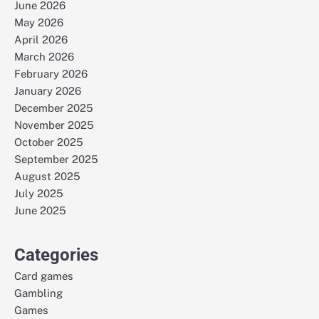
June 2026
May 2026
April 2026
March 2026
February 2026
January 2026
December 2025
November 2025
October 2025
September 2025
August 2025
July 2025
June 2025
Categories
Card games
Gambling
Games