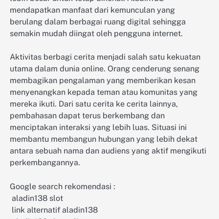
mendapatkan manfaat dari kemunculan yang
berulang dalam berbagai ruang digital sehingga
semakin mudah diingat oleh pengguna internet.
Aktivitas berbagi cerita menjadi salah satu kekuatan
utama dalam dunia online. Orang cenderung senang
membagikan pengalaman yang memberikan kesan
menyenangkan kepada teman atau komunitas yang
mereka ikuti. Dari satu cerita ke cerita lainnya,
pembahasan dapat terus berkembang dan
menciptakan interaksi yang lebih luas. Situasi ini
membantu membangun hubungan yang lebih dekat
antara sebuah nama dan audiens yang aktif mengikuti
perkembangannya.
Google search rekomendasi :
aladin138 slot
link alternatif aladin138