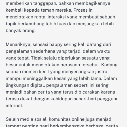
memberikan tanggapan, bahkan membagikannya
kembali kepada teman mereka. Proses ini
menciptakan rantai interaksi yang membuat sebuah
topik berkembang lebih luas dan menjangkau lebih
banyak orang.
Menariknya, sensasi happy sering kali datang dari
pengalaman sederhana yang terjadi dalam waktu
yang tepat. Tidak selalu diperlukan sesuatu yang
besar untuk menciptakan perasaan tersebut. Kadang
sebuah momen kecil yang menyenangkan justru
mampu meninggalkan kesan yang lebih lama. Dalam
lingkungan digital, pengalaman seperti ini sering
menjadi bahan cerita yang terus dibicarakan karena
terasa dekat dengan kehidupan sehari-hari pengguna
internet.
Selain media sosial, komunitas online juga menjadi
tempat penting bagi berkembangnya berbagai cerita